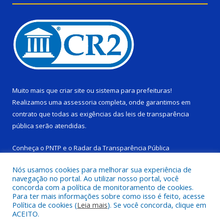
Muito mais que
criar site
ou
sistema para prefeituras
!
Realizamos uma
assessoria
completa, onde garantimos em
contrato que todas as exigências das
leis de transparência
pública
serão atendidas.
Conheça o
PNTP
e o
Radar da Transparência Pública
Nós usamos cookies para melhorar sua experiência de
navegação no portal. Ao utilizar nosso portal, você
concorda com a política de monitoramento de cookies.
Para ter mais informações sobre como isso é feito, acesse
Todos os direitos reservados a Câmara Municipal de Ponta de
Política de cookies (
Leia mais
). Se você concorda, clique em
Pedras.
ACEITO.