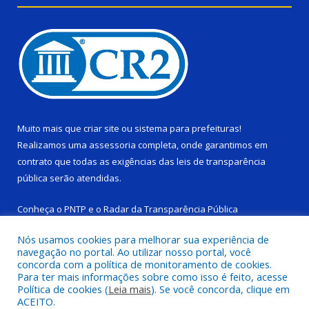
Muito mais que
criar site
ou
sistema para prefeituras
!
Realizamos uma
assessoria
completa, onde garantimos em
contrato que todas as exigências das
leis de transparência
pública
serão atendidas.
Conheça o
PNTP
e o
Radar da Transparência Pública
Nós usamos cookies para melhorar sua experiência de
navegação no portal. Ao utilizar nosso portal, você
concorda com a política de monitoramento de cookies.
Para ter mais informações sobre como isso é feito, acesse
Todos os direitos reservados a Câmara Municipal de Ponta de
Política de cookies (
Leia mais
). Se você concorda, clique em
Pedras.
ACEITO.