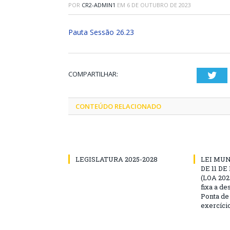
POR
CR2-ADMIN1
EM
6 DE OUTUBRO DE 2023
Pauta Sessão 26.23
COMPARTILHAR:
Twi
CONTEÚDO RELACIONADO
LEGISLATURA 2025-2028
LEI MUNI
DE 11 D
(LOA 2025
fixa a d
Ponta de
exercíci