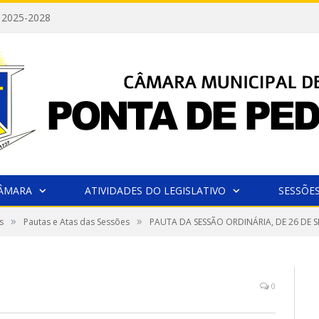
 2025-2028
CÂMARA
ATIVIDADES DO LEGISLATIVO
SESSÕE
»
»
s
Pautas e Atas das Sessões
PAUTA DA SESSÃO ORDINÁRIA, DE 26 DE 
0