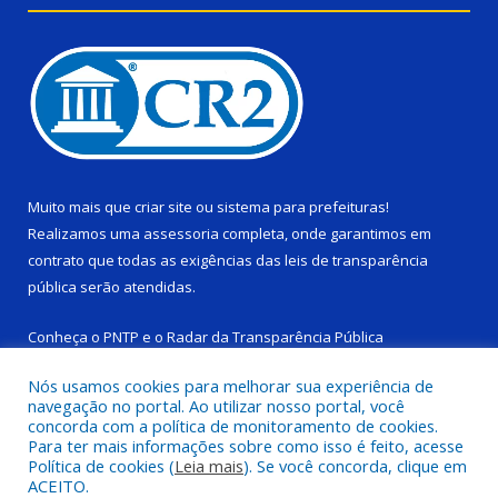
Muito mais que
criar site
ou
sistema para prefeituras
!
Realizamos uma
assessoria
completa, onde garantimos em
contrato que todas as exigências das
leis de transparência
pública
serão atendidas.
Conheça o
PNTP
e o
Radar da Transparência Pública
Nós usamos cookies para melhorar sua experiência de
navegação no portal. Ao utilizar nosso portal, você
concorda com a política de monitoramento de cookies.
Para ter mais informações sobre como isso é feito, acesse
Todos os direitos reservados a Câmara Municipal de Ponta de
Política de cookies (
Leia mais
). Se você concorda, clique em
Pedras.
ACEITO.