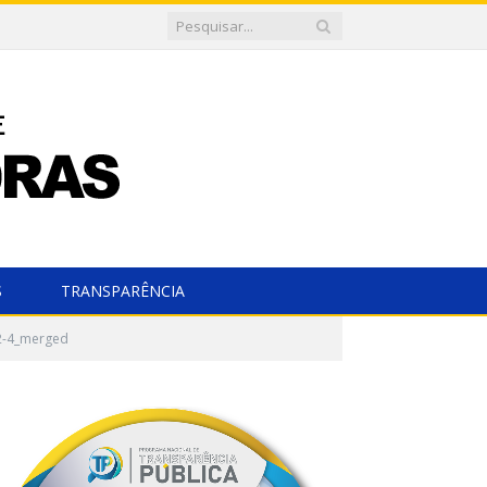
S
TRANSPARÊNCIA
2-4_merged