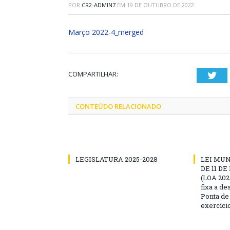
POR
CR2-ADMIN7
EM
19 DE OUTUBRO DE 2022
Março 2022-4_merged
COMPARTILHAR:
Twi
CONTEÚDO RELACIONADO
LEGISLATURA 2025-2028
LEI MUNI
DE 11 D
(LOA 2025
fixa a d
Ponta de
exercíci