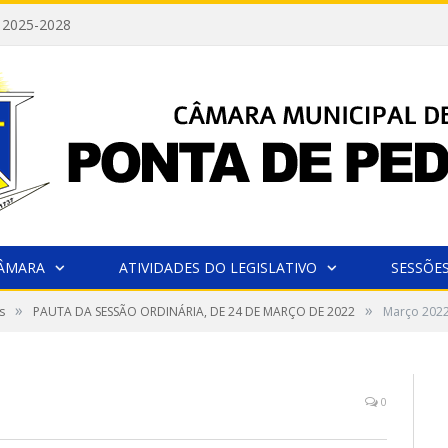
 2025-2028
CÂMARA
ATIVIDADES DO LEGISLATIVO
SESSÕE
»
»
s
PAUTA DA SESSÃO ORDINÁRIA, DE 24 DE MARÇO DE 2022
Março 202
0