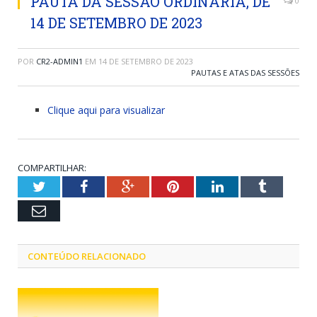
PAUTA DA SESSÃO ORDINÁRIA, DE
0
14 DE SETEMBRO DE 2023
POR
CR2-ADMIN1
EM
14 DE SETEMBRO DE 2023
PAUTAS E ATAS DAS SESSÕES
Clique aqui para visualizar
COMPARTILHAR:
Twitter
Facebook
Google+
Pinterest
LinkedIn
Tumblr
Email
CONTEÚDO RELACIONADO