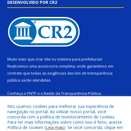
DESENVOLVIDO POR CR2
Muito mais que
criar site
ou
sistema para prefeituras
!
Realizamos uma
assessoria
completa, onde garantimos em
contrato que todas as exigências das
leis de transparência
pública
serão atendidas.
Conheça o
PNTP
e o
Radar da Transparência Pública
Nós usamos cookies para melhorar sua experiência de
navegação no portal. Ao utilizar nosso portal, você
concorda com a política de monitoramento de cookies.
Para ter mais informações sobre como isso é feito, acesse
Todos os direitos reservados a Câmara Municipal de Ponta de
Política de cookies (
Leia mais
). Se você concorda, clique em
Pedras.