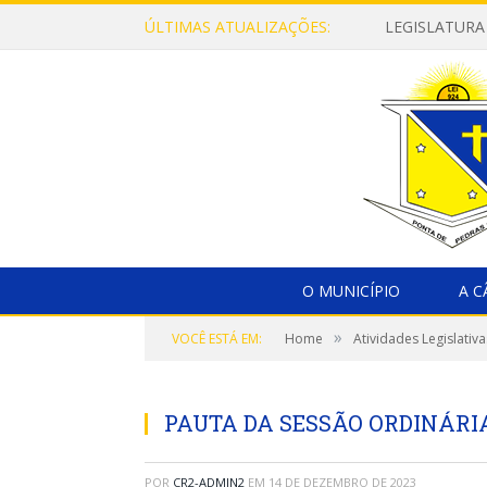
ÚLTIMAS ATUALIZAÇÕES:
LEGISLATURA
O MUNICÍPIO
A 
»
VOCÊ ESTÁ EM:
Home
Atividades Legislativa
PAUTA DA SESSÃO ORDINÁRIA,
POR
CR2-ADMIN2
EM
14 DE DEZEMBRO DE 2023