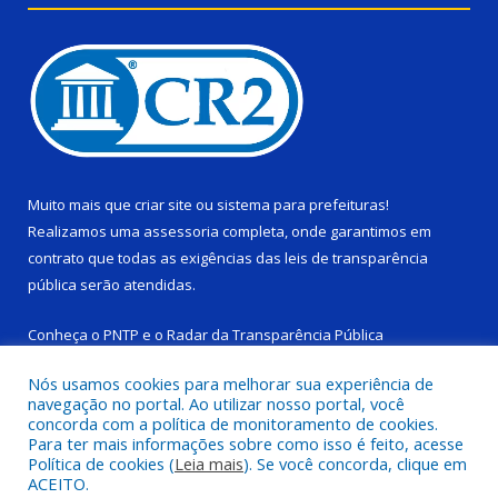
Muito mais que
criar site
ou
sistema para prefeituras
!
Realizamos uma
assessoria
completa, onde garantimos em
contrato que todas as exigências das
leis de transparência
pública
serão atendidas.
Conheça o
PNTP
e o
Radar da Transparência Pública
Nós usamos cookies para melhorar sua experiência de
navegação no portal. Ao utilizar nosso portal, você
concorda com a política de monitoramento de cookies.
Para ter mais informações sobre como isso é feito, acesse
Todos os direitos reservados a Câmara Municipal de Ponta de
Política de cookies (
Leia mais
). Se você concorda, clique em
Pedras.
ACEITO.