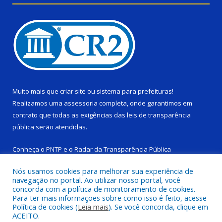
Muito mais que
criar site
ou
sistema para prefeituras
!
Realizamos uma
assessoria
completa, onde garantimos em
contrato que todas as exigências das
leis de transparência
pública
serão atendidas.
Conheça o
PNTP
e o
Radar da Transparência Pública
Nós usamos cookies para melhorar sua experiência de
navegação no portal. Ao utilizar nosso portal, você
concorda com a política de monitoramento de cookies.
Para ter mais informações sobre como isso é feito, acesse
Todos os direitos reservados a Câmara Municipal de Ponta de
Política de cookies (
Leia mais
). Se você concorda, clique em
Pedras.
ACEITO.