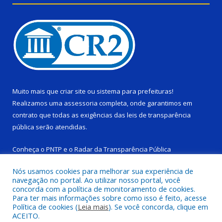
Muito mais que
criar site
ou
sistema para prefeituras
!
Realizamos uma
assessoria
completa, onde garantimos em
contrato que todas as exigências das
leis de transparência
pública
serão atendidas.
Conheça o
PNTP
e o
Radar da Transparência Pública
Nós usamos cookies para melhorar sua experiência de
navegação no portal. Ao utilizar nosso portal, você
concorda com a política de monitoramento de cookies.
Para ter mais informações sobre como isso é feito, acesse
Todos os direitos reservados a Câmara Municipal de Ponta de
Política de cookies (
Leia mais
). Se você concorda, clique em
Pedras.
ACEITO.