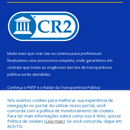
Muito mais que
criar site
ou
sistema para prefeituras
!
Realizamos uma
assessoria
completa, onde garantimos em
contrato que todas as exigências das
leis de transparência
pública
serão atendidas.
Conheça o
PNTP
e o
Radar da Transparência Pública
Nós usamos cookies para melhorar sua experiência de
navegação no portal. Ao utilizar nosso portal, você
concorda com a política de monitoramento de cookies.
Para ter mais informações sobre como isso é feito, acesse
Todos os direitos reservados a Câmara Municipal de Ponta de
Política de cookies (
Leia mais
). Se você concorda, clique em
Pedras.
ACEITO.