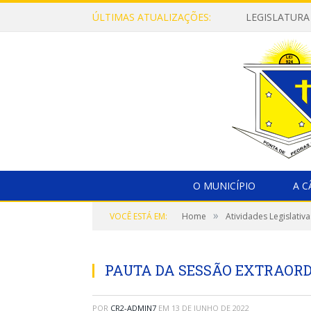
ÚLTIMAS ATUALIZAÇÕES:
LEGISLATURA
O MUNICÍPIO
A 
»
VOCÊ ESTÁ EM:
Home
Atividades Legislativa
PAUTA DA SESSÃO EXTRAORDI
POR
CR2-ADMIN7
EM
13 DE JUNHO DE 2022