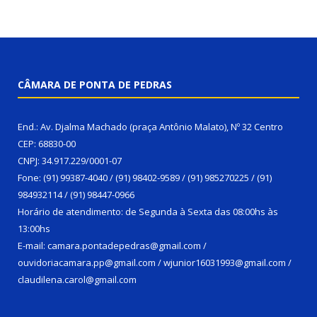
CÂMARA DE PONTA DE PEDRAS
End.: Av. Djalma Machado (praça Antônio Malato), Nº 32 Centro
CEP: 68830-00
CNPJ: 34.917.229/0001-07
Fone: (91) 99387-4040 / (91) 98402-9589 / (91) 985270225 / (91)
984932114 / (91) 98447-0966
Horário de atendimento: de Segunda à Sexta das 08:00hs às
13:00hs
E-mail: camara.pontadepedras@gmail.com /
ouvidoriacamara.pp@gmail.com / wjunior16031993@gmail.com /
claudilena.carol@gmail.com