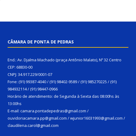
CÂMARA DE PONTA DE PEDRAS
End.: Av. Djalma Machado (praça Antônio Malato), Nº 32 Centro
CEP: 68830-00
CNPJ: 34.917.229/0001-07
Fone: (91) 99387-4040 / (91) 98402-9589 / (91) 985270225 / (91)
984932114 / (91) 98447-0966
Horário de atendimento: de Segunda à Sexta das 08:00hs às
13:00hs
E-mail: camara.pontadepedras@gmail.com /
ouvidoriacamara.pp@gmail.com / wjunior16031993@gmail.com /
claudilena.carol@gmail.com