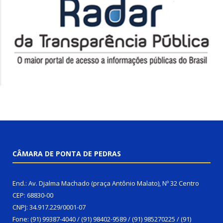
CÂMARA DE PONTA DE PEDRAS
End.: Av. Djalma Machado (praça Antônio Malato), Nº 32 Centro
CEP: 68830-00
CNPJ: 34.917.229/0001-07
Fone: (91) 99387-4040 / (91) 98402-9589 / (91) 985270225 / (91)