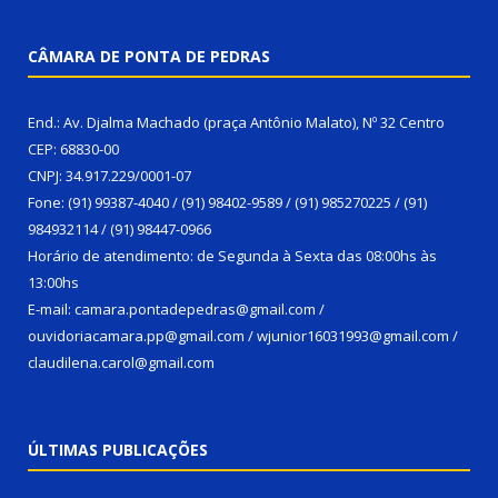
CÂMARA DE PONTA DE PEDRAS
End.: Av. Djalma Machado (praça Antônio Malato), Nº 32 Centro
CEP: 68830-00
CNPJ: 34.917.229/0001-07
Fone: (91) 99387-4040 / (91) 98402-9589 / (91) 985270225 / (91)
984932114 / (91) 98447-0966
Horário de atendimento: de Segunda à Sexta das 08:00hs às
13:00hs
E-mail: camara.pontadepedras@gmail.com /
ouvidoriacamara.pp@gmail.com / wjunior16031993@gmail.com /
claudilena.carol@gmail.com
ÚLTIMAS PUBLICAÇÕES