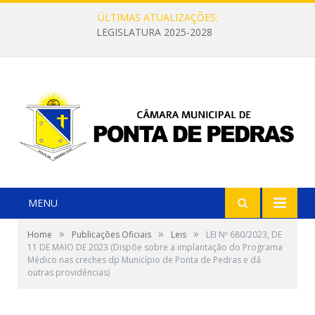
ÚLTIMAS ATUALIZAÇÕES:
LEGISLATURA 2025-2028
MENU
»
»
»
Home
Publicações Oficiais
Leis
LEI Nº 680/2023, DE
11 DE MAIO DE 2023 (Dispõe sobre a implantação do Programa
Médico nas creches dp Município de Ponta de Pedras e dá
outras providências)