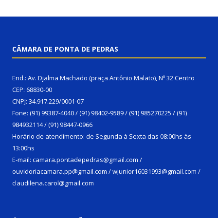
CÂMARA DE PONTA DE PEDRAS
End.: Av. Djalma Machado (praça Antônio Malato), Nº 32 Centro
CEP: 68830-00
CNPJ: 34.917.229/0001-07
Fone: (91) 99387-4040 / (91) 98402-9589 / (91) 985270225 / (91)
984932114 / (91) 98447-0966
Horário de atendimento: de Segunda à Sexta das 08:00hs às
13:00hs
E-mail: camara.pontadepedras@gmail.com /
ouvidoriacamara.pp@gmail.com / wjunior16031993@gmail.com /
claudilena.carol@gmail.com