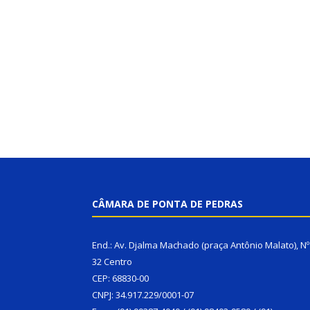
CÂMARA DE PONTA DE PEDRAS
End.: Av. Djalma Machado (praça Antônio Malato), Nº
32 Centro
CEP: 68830-00
CNPJ: 34.917.229/0001-07