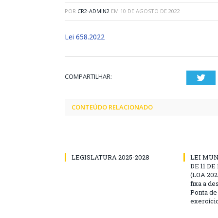
POR
CR2-ADMIN2
EM
10 DE AGOSTO DE 2022
Lei 658.2022
COMPARTILHAR:
Twi
CONTEÚDO RELACIONADO
LEGISLATURA 2025-2028
LEI MUNI
DE 11 D
(LOA 2025
fixa a d
Ponta de
exercíci