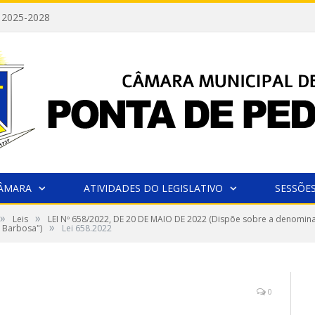
 2025-2028
CÂMARA
ATIVIDADES DO LEGISLATIVO
SESSÕE
»
»
Leis
LEI Nº 658/2022, DE 20 DE MAIO DE 2022 (Dispõe sobre a denomin
»
 Barbosa")
Lei 658.2022
0