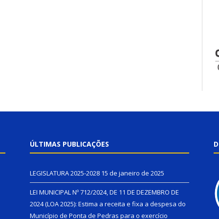
ÚLTIMAS PUBLICAÇÕES
D
LEGISLATURA 2025-2028
15 de janeiro de 2025
LEI MUNICIPAL Nº 712/2024, DE 11 DE DEZEMBRO DE
2024 (LOA 2025): Estima a receita e fixa a despesa do
Município de Ponta de Pedras para o exercício