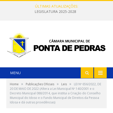
ÚLTIMAS ATUALIZAÇÕES:
LEGISLATURA 2025-2028
MENU
»
»
»
Home
Publicações Oficiais
Leis
LEI Nº 656/2022, DE
20 DE MAIO DE 2022 (Altera a Lei Municipal Nº 140/2001 e o
Decreto Municipal 088/2014, que institui a Criação do Conselho
Municipal do Idoso e o Fundo Municipal de Direitos da Pessoa
Idosa e dá outras providências)