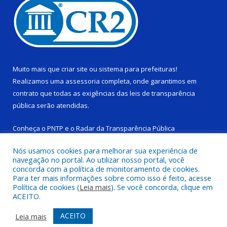
Muito mais que
criar site
ou
sistema para prefeituras
!
Realizamos uma
assessoria
completa, onde garantimos em
contrato que todas as exigências das
leis de transparência
pública
serão atendidas.
Conheça o
PNTP
e o
Radar da Transparência Pública
Nós usamos cookies para melhorar sua experiência de
navegação no portal. Ao utilizar nosso portal, você
concorda com a política de monitoramento de cookies.
Para ter mais informações sobre como isso é feito, acesse
Todos os direitos reservados a Câmara Municipal de Ponta de
Política de cookies (
Leia mais
). Se você concorda, clique em
Pedras.
ACEITO.
Mapa do Site
Acessar Área Administrativa
ACEITO
Leia mais
Acessar Webmail