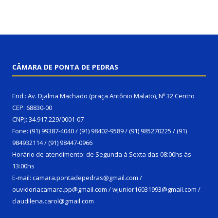
CÂMARA DE PONTA DE PEDRAS
End.: Av. Djalma Machado (praça Antônio Malato), Nº 32 Centro
CEP: 68830-00
CNPJ: 34.917.229/0001-07
Fone: (91) 99387-4040 / (91) 98402-9589 / (91) 985270225 / (91)
984932114 / (91) 98447-0966
Horário de atendimento: de Segunda à Sexta das 08:00hs às
13:00hs
E-mail: camara.pontadepedras@gmail.com /
ouvidoriacamara.pp@gmail.com / wjunior16031993@gmail.com /
claudilena.carol@gmail.com