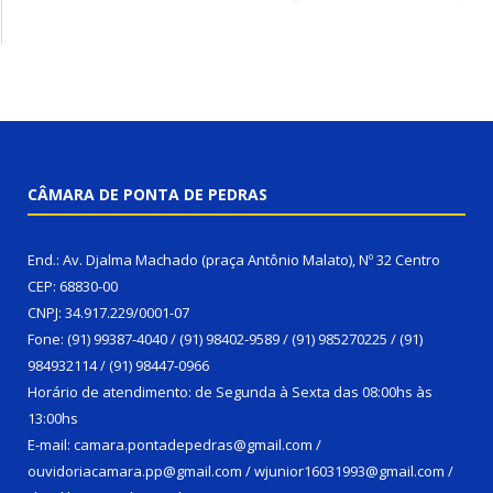
CÂMARA DE PONTA DE PEDRAS
End.: Av. Djalma Machado (praça Antônio Malato), Nº 32 Centro
CEP: 68830-00
CNPJ: 34.917.229/0001-07
Fone: (91) 99387-4040 / (91) 98402-9589 / (91) 985270225 / (91)
984932114 / (91) 98447-0966
Horário de atendimento: de Segunda à Sexta das 08:00hs às
13:00hs
E-mail: camara.pontadepedras@gmail.com /
ouvidoriacamara.pp@gmail.com / wjunior16031993@gmail.com /