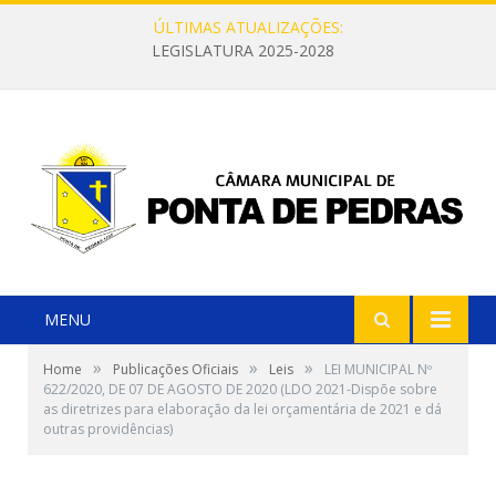
ÚLTIMAS ATUALIZAÇÕES:
LEGISLATURA 2025-2028
MENU
»
»
»
Home
Publicações Oficiais
Leis
LEI MUNICIPAL Nº
622/2020, DE 07 DE AGOSTO DE 2020 (LDO 2021-Dispõe sobre
as diretrizes para elaboração da lei orçamentária de 2021 e dá
outras providências)