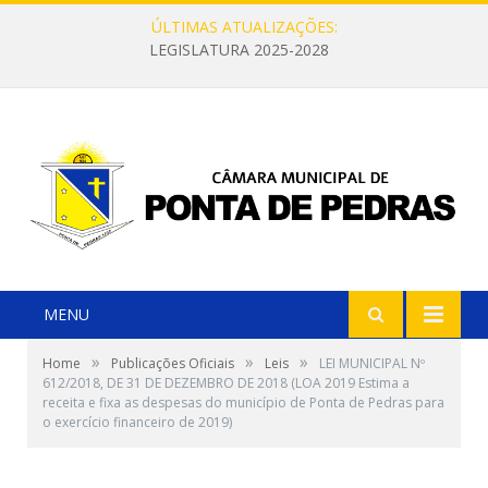
ÚLTIMAS ATUALIZAÇÕES:
LEGISLATURA 2025-2028
MENU
»
»
»
Home
Publicações Oficiais
Leis
LEI MUNICIPAL Nº
612/2018, DE 31 DE DEZEMBRO DE 2018 (LOA 2019 Estima a
receita e fixa as despesas do município de Ponta de Pedras para
o exercício financeiro de 2019)