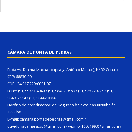
CÂMARA DE PONTA DE PEDRAS
End.: Av. Djalma Machado (praça Antônio Malato), Nº 32 Centro
CEP: 68830-00
CNPJ: 34.917.229/0001-07
Fone: (91) 99387-4040 / (91) 98402-9589 / (91) 985270225 / (91)
984932114 / (91) 98447-0966
Horário de atendimento: de Segunda à Sexta das 08:00hs às
13:00hs
E-mail: camara.pontadepedras@gmail.com /
ouvidoriacamara.pp@gmail.com / wjunior16031993@gmail.com /