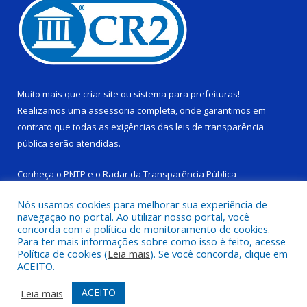
Muito mais que
criar site
ou
sistema para prefeituras
!
Realizamos uma
assessoria
completa, onde garantimos em
contrato que todas as exigências das
leis de transparência
pública
serão atendidas.
Conheça o
PNTP
e o
Radar da Transparência Pública
Nós usamos cookies para melhorar sua experiência de
navegação no portal. Ao utilizar nosso portal, você
concorda com a política de monitoramento de cookies.
Para ter mais informações sobre como isso é feito, acesse
Todos os direitos reservados a Câmara Municipal de Ponta de
Política de cookies (
Leia mais
). Se você concorda, clique em
Pedras.
ACEITO.
Mapa do Site
Acessar Área Administrativa
ACEITO
Leia mais
Acessar Webmail