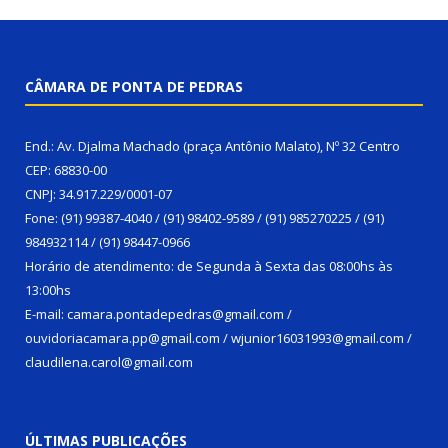
CÂMARA DE PONTA DE PEDRAS
End.: Av. Djalma Machado (praça Antônio Malato), Nº 32 Centro
CEP: 68830-00
CNPJ: 34.917.229/0001-07
Fone: (91) 99387-4040 / (91) 98402-9589 / (91) 985270225 / (91)
984932114 / (91) 98447-0966
Horário de atendimento: de Segunda à Sexta das 08:00hs às
13:00hs
E-mail: camara.pontadepedras@gmail.com /
ouvidoriacamara.pp@gmail.com / wjunior16031993@gmail.com /
claudilena.carol@gmail.com
ÚLTIMAS PUBLICAÇÕES