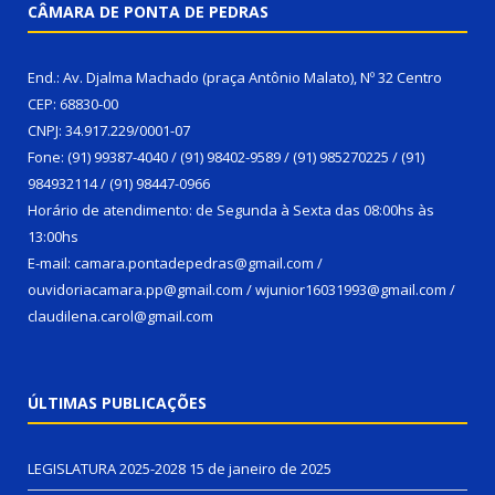
CÂMARA DE PONTA DE PEDRAS
End.: Av. Djalma Machado (praça Antônio Malato), Nº 32 Centro
CEP: 68830-00
CNPJ: 34.917.229/0001-07
Fone: (91) 99387-4040 / (91) 98402-9589 / (91) 985270225 / (91)
984932114 / (91) 98447-0966
Horário de atendimento: de Segunda à Sexta das 08:00hs às
13:00hs
E-mail: camara.pontadepedras@gmail.com /
ouvidoriacamara.pp@gmail.com / wjunior16031993@gmail.com /
claudilena.carol@gmail.com
ÚLTIMAS PUBLICAÇÕES
LEGISLATURA 2025-2028
15 de janeiro de 2025