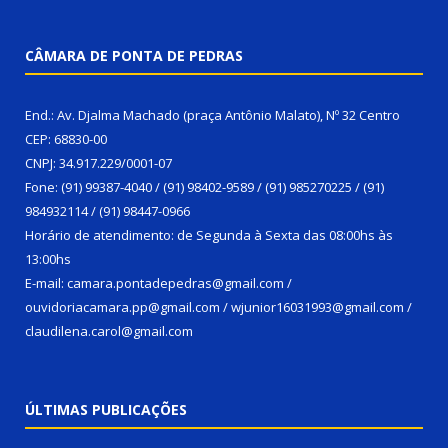
CÂMARA DE PONTA DE PEDRAS
End.: Av. Djalma Machado (praça Antônio Malato), Nº 32 Centro
CEP: 68830-00
CNPJ: 34.917.229/0001-07
Fone: (91) 99387-4040 / (91) 98402-9589 / (91) 985270225 / (91)
984932114 / (91) 98447-0966
Horário de atendimento: de Segunda à Sexta das 08:00hs às
13:00hs
E-mail: camara.pontadepedras@gmail.com /
ouvidoriacamara.pp@gmail.com / wjunior16031993@gmail.com /
claudilena.carol@gmail.com
ÚLTIMAS PUBLICAÇÕES