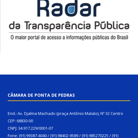
CÂMARA DE PONTA DE PEDRAS
End.: Av. Djalma Machado (praça Antônio Malato), Nº 32 Centro
CEP: 68830-00
CNPJ: 34.917.229/0001-07
Fone: (91) 99387-4040 / (91) 98402-9589 / (91) 985270225 / (91)