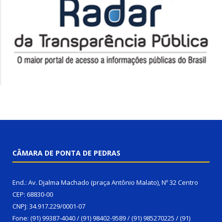
CÂMARA DE PONTA DE PEDRAS
End.: Av. Djalma Machado (praça Antônio Malato), Nº 32 Centro
CEP: 68830-00
CNPJ: 34.917.229/0001-07
Fone: (91) 99387-4040 / (91) 98402-9589 / (91) 985270225 / (91)