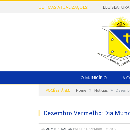
ÚLTIMAS ATUALIZAÇÕES:
LEGISLATURA
O MUNICÍPIO
A 
»
»
VOCÊ ESTÁ EM:
Home
Notícias
Dezembro
Dezembro Vermelho: Dia Mundi
POR
ADMINISTRADOR
EM
6 DE DEZEMBRO DE 2019