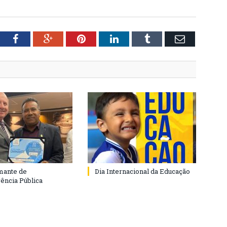
tter
Facebook
Google+
Pinterest
LinkedIn
Tumblr
Email
mante de
Dia Internacional da Educação
ência Pública