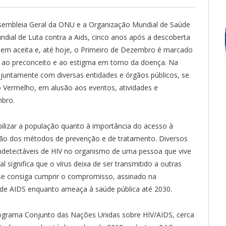
ssembleia Geral da ONU e a Organização Mundial de Saúde
ndial de Luta contra a Aids, cinco anos após a descoberta
oi bem aceita e, até hoje, o Primeiro de Dezembro é marcado
ao preconceito e ao estigma em torno da doença. Na
 juntamente com diversas entidades e órgãos públicos, se
 Vermelho, em alusão aos eventos, atividades e
mbro.
izar a população quanto à importância do acesso à
ção dos métodos de prevenção e de tratamento. Diversos
indetectáveis de HIV no organismo de uma pessoa que vive
l significa que o vírus deixa de ser transmitido a outras
se consiga cumprir o compromisso, assinado na
 de AIDS enquanto ameaça à saúde pública até 2030.
grama Conjunto das Nações Unidas sobre HIV/AIDS, cerca