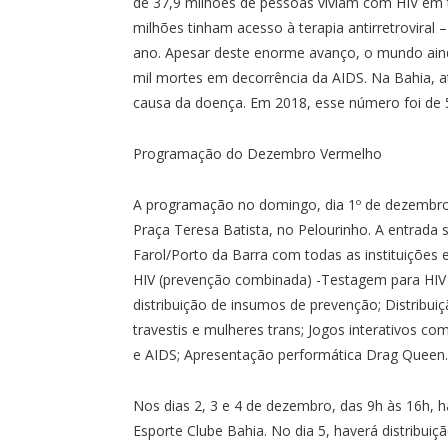
de 37,9 milhões de pessoas viviam com HIV em 
milhões tinham acesso à terapia antirretroviral
ano. Apesar deste enorme avanço, o mundo aind
mil mortes em decorrência da AIDS. Na Bahia, a
causa da doença. Em 2018, esse número foi de 5
Programação do Dezembro Vermelho
A programação no domingo, dia 1º de dezembro 
Praça Teresa Batista, no Pelourinho. A entrada 
Farol/Porto da Barra com todas as instituições
HIV (prevenção combinada) -Testagem para HIV 
distribuição de insumos de prevenção; Distribui
travestis e mulheres trans; Jogos interativos co
e AIDS; Apresentação performática Drag Queen.
Nos dias 2, 3 e 4 de dezembro, das 9h às 16h, ha
Esporte Clube Bahia. No dia 5, haverá distribui