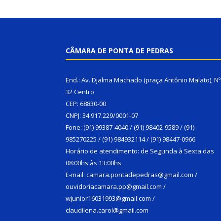
CÂMARA DE PONTA DE PEDRAS
End.: Av. Djalma Machado (praça Antônio Malato), Nº
32 Centro
CEP: 68830-00
CNPJ: 34.917.229/0001-07
Fone: (91) 99387-4040 / (91) 98402-9589 / (91)
985270225 / (91) 984932114 / (91) 98447-0966
Horário de atendimento: de Segunda à Sexta das
08:00hs às 13:00hs
E-mail: camara.pontadepedras@gmail.com /
ouvidoriacamara.pp@gmail.com /
wjunior16031993@gmail.com /
claudilena.carol@gmail.com