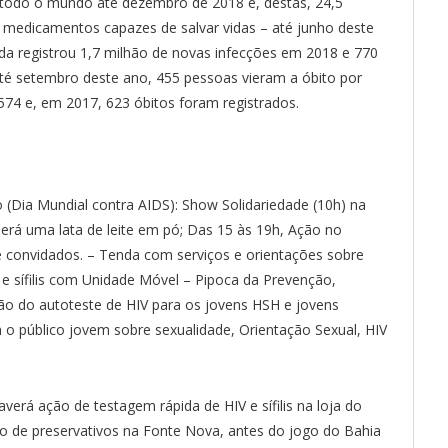
todo o mundo até dezembro de 2018 e, destas, 24,5
 – medicamentos capazes de salvar vidas – até junho deste
a registrou 1,7 milhão de novas infecções em 2018 e 770
té setembro deste ano, 455 pessoas vieram a óbito por
74 e, em 2017, 623 óbitos foram registrados.
(Dia Mundial contra AIDS): Show Solidariedade (10h) na
será uma lata de leite em pó; Das 15 às 19h, Ação no
 e convidados. – Tenda com serviços e orientações sobre
e sífilis com Unidade Móvel – Pipoca da Prevenção,
ção do autoteste de HIV para os jovens HSH e jovens
m o público jovem sobre sexualidade, Orientação Sexual, HIV
verá ação de testagem rápida de HIV e sífilis na loja do
ção de preservativos na Fonte Nova, antes do jogo do Bahia