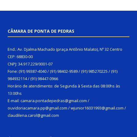
CÂMARA DE PONTA DE PEDRAS
End.: Av. Djalma Machado (praça Antônio Malato), Nº 32 Centro
CEP: 68830-00
CNPJ: 34.917.229/0001-07
Fone: (91) 99387-4040 / (91) 98402-9589 / (91) 985270225 / (91)
984932114 / (91) 98447-0966
Horário de atendimento: de Segunda à Sexta das 08:00hs às
13:00hs
E-mail: camara.pontadepedras@gmail.com /
ouvidoriacamara.pp@gmail.com / wjunior16031993@gmail.com /
claudilena.carol@gmail.com