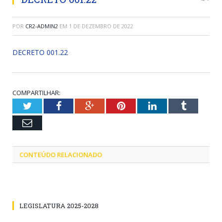
POR
CR2-ADMIN2
EM
1 DE DEZEMBRO DE 2022
DECRETO 001.22
COMPARTILHAR:
Twitter
Facebook
Google+
Pinterest
LinkedIn
Tumblr
Email
CONTEÚDO RELACIONADO
LEGISLATURA 2025-2028