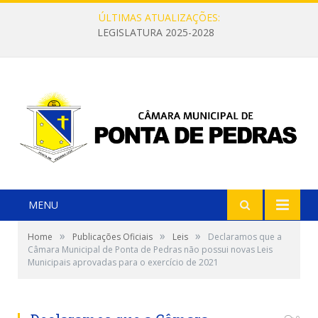
ÚLTIMAS ATUALIZAÇÕES:
LEGISLATURA 2025-2028
MENU
»
»
»
Home
Publicações Oficiais
Leis
Declaramos que a
Câmara Municipal de Ponta de Pedras não possui novas Leis
Municipais aprovadas para o exercício de 2021