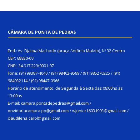
CÂMARA DE PONTA DE PEDRAS
End.: Av. Djalma Machado (praça Antônio Malato), Nº 32 Centro
CEP: 68830-00
CNPJ: 34.917.229/0001-07
Fone: (91) 99387-4040 / (91) 98402-9589 / (91) 985270225 / (91)
984932114 / (91) 98447-0966
Horário de atendimento: de Segunda à Sexta das 08:00hs às
13:00hs
E-mail: camara.pontadepedras@gmail.com /
ouvidoriacamara.pp@gmail.com / wjunior16031993@gmail.com /
claudilena.carol@gmail.com