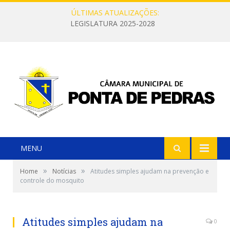
ÚLTIMAS ATUALIZAÇÕES:
LEGISLATURA 2025-2028
MENU
»
»
Home
Notícias
Atitudes simples ajudam na prevenção e
controle do mosquito
Atitudes simples ajudam na
0