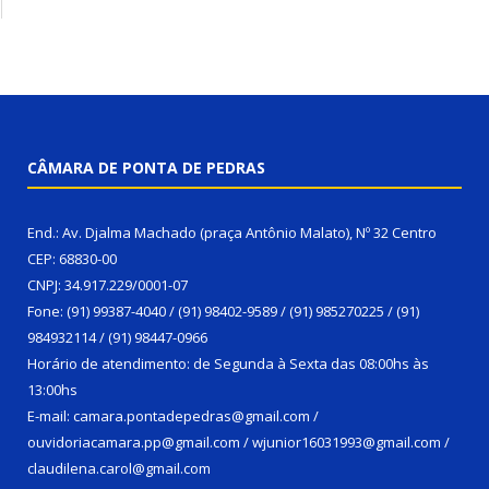
CÂMARA DE PONTA DE PEDRAS
End.: Av. Djalma Machado (praça Antônio Malato), Nº 32 Centro
CEP: 68830-00
CNPJ: 34.917.229/0001-07
Fone: (91) 99387-4040 / (91) 98402-9589 / (91) 985270225 / (91)
984932114 / (91) 98447-0966
Horário de atendimento: de Segunda à Sexta das 08:00hs às
13:00hs
E-mail: camara.pontadepedras@gmail.com /
ouvidoriacamara.pp@gmail.com / wjunior16031993@gmail.com /
claudilena.carol@gmail.com