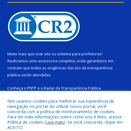
Muito mais que
criar site
ou
sistema para prefeituras
!
Realizamos uma
assessoria
completa, onde garantimos em
contrato que todas as exigências das
leis de transparência
pública
serão atendidas.
Conheça o
PNTP
e o
Radar da Transparência Pública
Nós usamos cookies para melhorar sua experiência de
navegação no portal. Ao utilizar nosso portal, você
concorda com a política de monitoramento de cookies.
Para ter mais informações sobre como isso é feito, acesse
Todos os direitos reservados a Câmara Municipal de Ponta de
Política de cookies (
Leia mais
). Se você concorda, clique em
Pedras.
ACEITO.