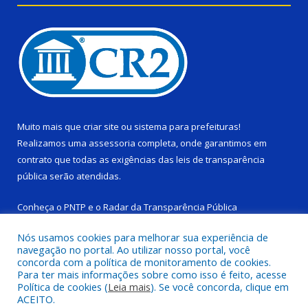
Muito mais que
criar site
ou
sistema para prefeituras
!
Realizamos uma
assessoria
completa, onde garantimos em
contrato que todas as exigências das
leis de transparência
pública
serão atendidas.
Conheça o
PNTP
e o
Radar da Transparência Pública
Nós usamos cookies para melhorar sua experiência de
navegação no portal. Ao utilizar nosso portal, você
concorda com a política de monitoramento de cookies.
Para ter mais informações sobre como isso é feito, acesse
Todos os direitos reservados a Câmara Municipal de Ponta de
Política de cookies (
Leia mais
). Se você concorda, clique em
Pedras.
ACEITO.