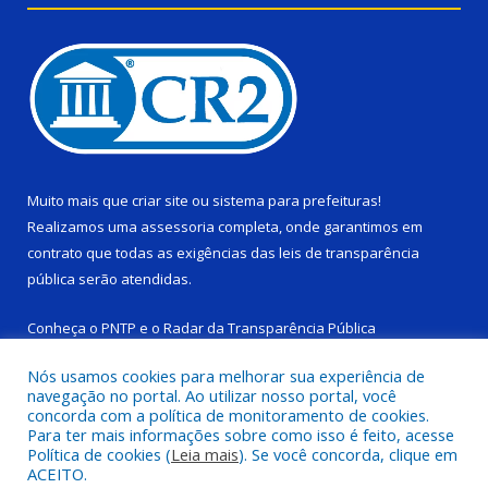
Muito mais que
criar site
ou
sistema para prefeituras
!
Realizamos uma
assessoria
completa, onde garantimos em
contrato que todas as exigências das
leis de transparência
pública
serão atendidas.
Conheça o
PNTP
e o
Radar da Transparência Pública
Nós usamos cookies para melhorar sua experiência de
navegação no portal. Ao utilizar nosso portal, você
concorda com a política de monitoramento de cookies.
Para ter mais informações sobre como isso é feito, acesse
Todos os direitos reservados a Câmara Municipal de Ponta de
Política de cookies (
Leia mais
). Se você concorda, clique em
Pedras.
ACEITO.