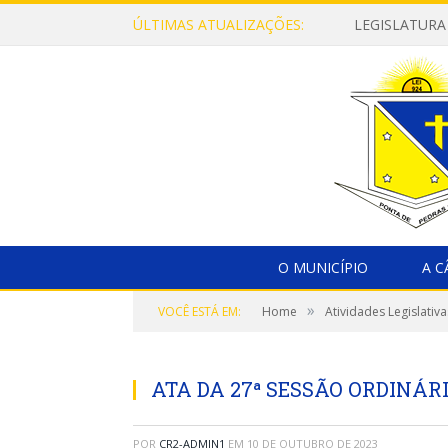
ÚLTIMAS ATUALIZAÇÕES:
LEGISLATURA
O MUNICÍPIO
A 
»
VOCÊ ESTÁ EM:
Home
Atividades Legislativa
ATA DA 27ª SESSÃO ORDINÁRI
POR
CR2-ADMIN1
EM
10 DE OUTUBRO DE 2023