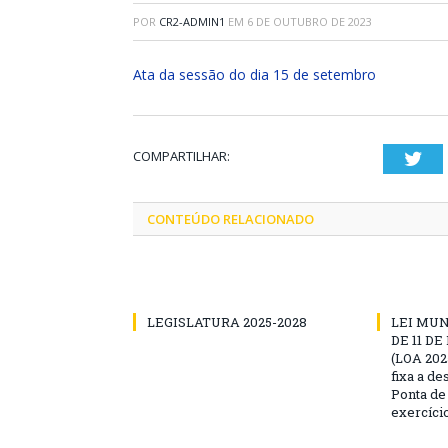
POR
CR2-ADMIN1
EM
6 DE OUTUBRO DE 2023
Ata da sessão do dia 15 de setembro
COMPARTILHAR:
Twi
CONTEÚDO RELACIONADO
LEGISLATURA 2025-2028
LEI MUNI
DE 11 D
(LOA 2025
fixa a d
Ponta de
exercíci