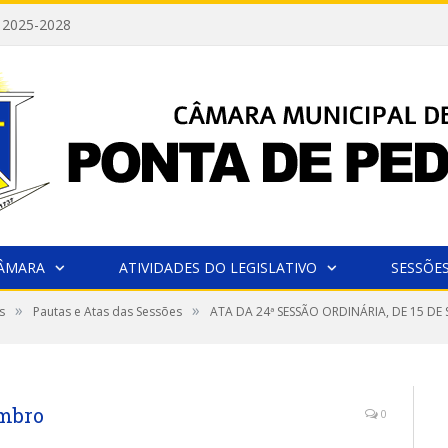
 2025-2028
CÂMARA
ATIVIDADES DO LEGISLATIVO
SESSÕE
»
»
s
Pautas e Atas das Sessões
ATA DA 24ª SESSÃO ORDINÁRIA, DE 15 DE
embro
0