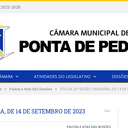
 2025-2028
CÂMARA
ATIVIDADES DO LEGISLATIVO
SESSÕE
»
»
s
Pautas e Atas das Sessões
ATA DA 23ª SESSÃO ORDINÁRIA, DE 14 DE
A, DE 14 DE SETEMBRO DE 2023
0
PAUTAS E ATAS DAS SESSÕES