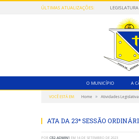
ÚLTIMAS ATUALIZAÇÕES:
LEGISLATURA
O MUNICÍPIO
A 
»
VOCÊ ESTÁ EM:
Home
Atividades Legislativa
ATA DA 23ª SESSÃO ORDINÁRI
POR
CR2-ADMIN1
EM
14 DE SETEMBRO DE 2023