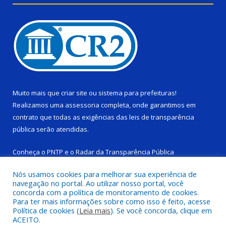
Muito mais que
criar site
ou
sistema para prefeituras
!
Realizamos uma
assessoria
completa, onde garantimos em
contrato que todas as exigências das
leis de transparência
pública
serão atendidas.
Conheça o
PNTP
e o
Radar da Transparência Pública
Nós usamos cookies para melhorar sua experiência de
navegação no portal. Ao utilizar nosso portal, você
concorda com a política de monitoramento de cookies.
Para ter mais informações sobre como isso é feito, acesse
Todos os direitos reservados a Câmara Municipal de Ponta de
Política de cookies (
Leia mais
). Se você concorda, clique em
Pedras.
ACEITO.