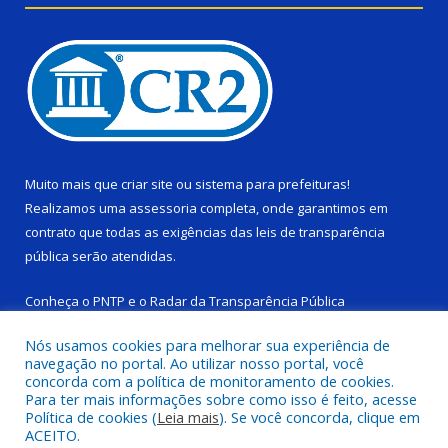
Muito mais que
criar site
ou
sistema para prefeituras
!
Realizamos uma
assessoria
completa, onde garantimos em
contrato que todas as exigências das
leis de transparência
pública
serão atendidas.
Conheça o
PNTP
e o
Radar da Transparência Pública
Nós usamos cookies para melhorar sua experiência de
navegação no portal. Ao utilizar nosso portal, você
concorda com a política de monitoramento de cookies.
Para ter mais informações sobre como isso é feito, acesse
Todos os direitos reservados a Câmara Municipal de Ponta de
Política de cookies (
Leia mais
). Se você concorda, clique em
Pedras.
ACEITO.