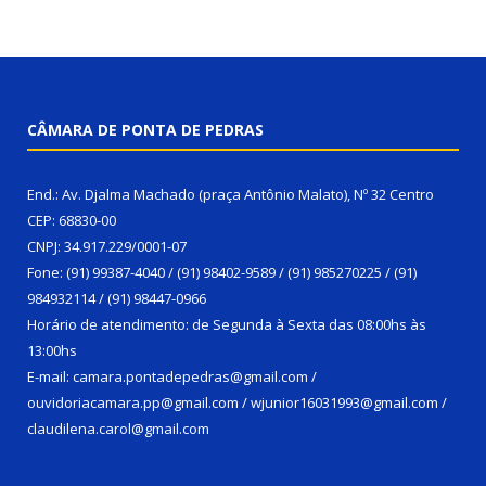
CÂMARA DE PONTA DE PEDRAS
End.: Av. Djalma Machado (praça Antônio Malato), Nº 32 Centro
CEP: 68830-00
CNPJ: 34.917.229/0001-07
Fone: (91) 99387-4040 / (91) 98402-9589 / (91) 985270225 / (91)
984932114 / (91) 98447-0966
Horário de atendimento: de Segunda à Sexta das 08:00hs às
13:00hs
E-mail: camara.pontadepedras@gmail.com /
ouvidoriacamara.pp@gmail.com / wjunior16031993@gmail.com /
claudilena.carol@gmail.com