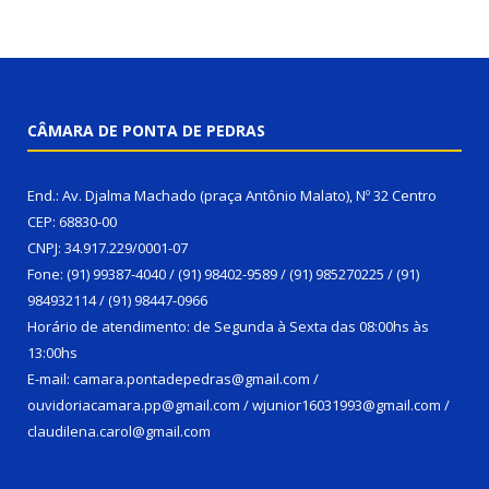
CÂMARA DE PONTA DE PEDRAS
End.: Av. Djalma Machado (praça Antônio Malato), Nº 32 Centro
CEP: 68830-00
CNPJ: 34.917.229/0001-07
Fone: (91) 99387-4040 / (91) 98402-9589 / (91) 985270225 / (91)
984932114 / (91) 98447-0966
Horário de atendimento: de Segunda à Sexta das 08:00hs às
13:00hs
E-mail: camara.pontadepedras@gmail.com /
ouvidoriacamara.pp@gmail.com / wjunior16031993@gmail.com /
claudilena.carol@gmail.com