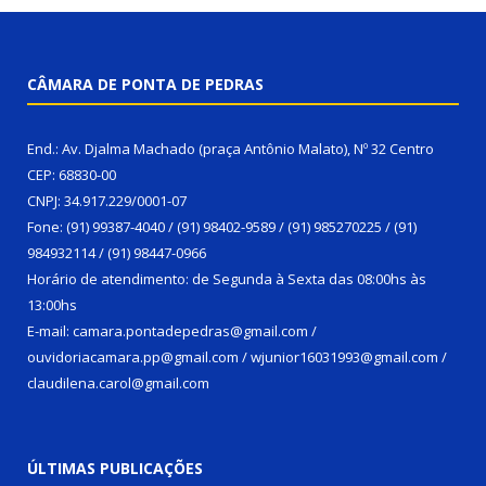
CÂMARA DE PONTA DE PEDRAS
End.: Av. Djalma Machado (praça Antônio Malato), Nº 32 Centro
CEP: 68830-00
CNPJ: 34.917.229/0001-07
Fone: (91) 99387-4040 / (91) 98402-9589 / (91) 985270225 / (91)
984932114 / (91) 98447-0966
Horário de atendimento: de Segunda à Sexta das 08:00hs às
13:00hs
E-mail: camara.pontadepedras@gmail.com /
ouvidoriacamara.pp@gmail.com / wjunior16031993@gmail.com /
claudilena.carol@gmail.com
ÚLTIMAS PUBLICAÇÕES