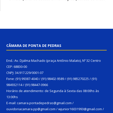
CÂMARA DE PONTA DE PEDRAS
End.: Av. Djalma Machado (praça Antônio Malato), Nº 32 Centro
CEP: 68830-00
CNPJ: 34.917.229/0001-07
Fone: (91) 99387-4040 / (91) 98402-9589 / (91) 985270225 / (91)
984932114 / (91) 98447-0966
Horário de atendimento: de Segunda à Sexta das 08:00hs às
13:00hs
E-mail: camara.pontadepedras@gmail.com /
ouvidoriacamara.pp@gmail.com / wjunior16031993@gmail.com /