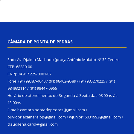
CÂMARA DE PONTA DE PEDRAS
End.: Av. Djalma Machado (praça Antônio Malato), Nº 32 Centro
CEP: 68830-00
CNPJ: 34.917.229/0001-07
Fone: (91) 99387-4040 / (91) 98402-9589 / (91) 985270225 / (91)
984932114 / (91) 98447-0966
Horário de atendimento: de Segunda à Sexta das 08:00hs às
13:00hs
E-mail: camara.pontadepedras@gmail.com /
ouvidoriacamara.pp@gmail.com / wjunior16031993@gmail.com /
claudilena.carol@gmail.com