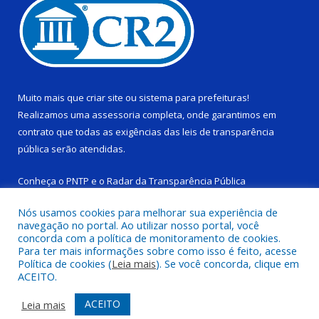
Muito mais que
criar site
ou
sistema para prefeituras
!
Realizamos uma
assessoria
completa, onde garantimos em
contrato que todas as exigências das
leis de transparência
pública
serão atendidas.
Conheça o
PNTP
e o
Radar da Transparência Pública
Nós usamos cookies para melhorar sua experiência de
navegação no portal. Ao utilizar nosso portal, você
concorda com a política de monitoramento de cookies.
Para ter mais informações sobre como isso é feito, acesse
Todos os direitos reservados a Câmara Municipal de Ponta de
Política de cookies (
Leia mais
). Se você concorda, clique em
Pedras.
ACEITO.
Mapa do Site
Acessar Área Administrativa
ACEITO
Leia mais
Acessar Webmail