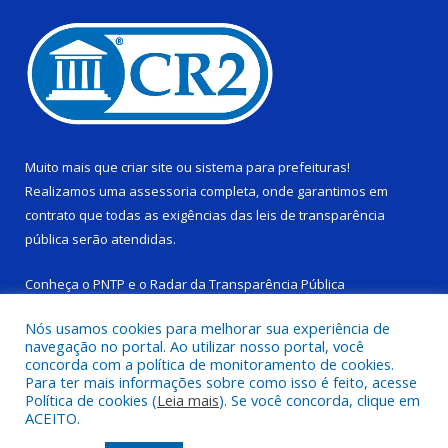
Muito mais que
criar site
ou
sistema para prefeituras
!
Realizamos uma
assessoria
completa, onde garantimos em
contrato que todas as exigências das
leis de transparência
pública
serão atendidas.
Conheça o
PNTP
e o
Radar da Transparência Pública
Nós usamos cookies para melhorar sua experiência de
navegação no portal. Ao utilizar nosso portal, você
concorda com a política de monitoramento de cookies.
Para ter mais informações sobre como isso é feito, acesse
Todos os direitos reservados a Câmara Municipal de Ponta de
Política de cookies (
Leia mais
). Se você concorda, clique em
Pedras.
ACEITO.