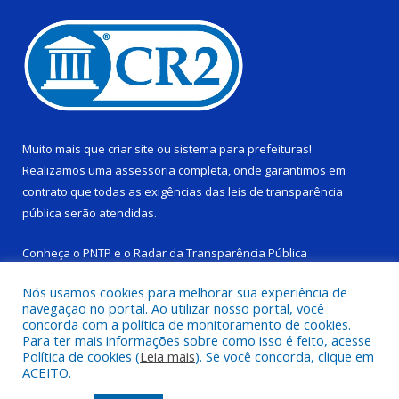
Muito mais que
criar site
ou
sistema para prefeituras
!
Realizamos uma
assessoria
completa, onde garantimos em
contrato que todas as exigências das
leis de transparência
pública
serão atendidas.
Conheça o
PNTP
e o
Radar da Transparência Pública
Nós usamos cookies para melhorar sua experiência de
navegação no portal. Ao utilizar nosso portal, você
concorda com a política de monitoramento de cookies.
Para ter mais informações sobre como isso é feito, acesse
Todos os direitos reservados a Câmara Municipal de Ponta de
Política de cookies (
Leia mais
). Se você concorda, clique em
Pedras.
ACEITO.