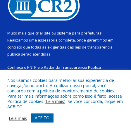
Muito mais que
criar site
ou
sistema para prefeituras
!
Realizamos uma
assessoria
completa, onde garantimos em
contrato que todas as exigências das
leis de transparência
pública
serão atendidas.
Conheça o
PNTP
e o
Radar da Transparência Pública
Nós usamos cookies para melhorar sua experiência de
navegação no portal. Ao utilizar nosso portal, você
concorda com a política de monitoramento de cookies.
Para ter mais informações sobre como isso é feito, acesse
Todos os direitos reservados a Câmara Municipal de Ponta de
Política de cookies (
Leia mais
). Se você concorda, clique em
Pedras.
ACEITO.
Mapa do Site
Acessar Área Administrativa
ACEITO
Leia mais
Acessar Webmail