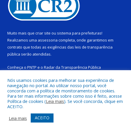
Muito mais que
criar site
ou
sistema para prefeituras
!
Realizamos uma
assessoria
completa, onde garantimos em
contrato que todas as exigências das
leis de transparência
pública
serão atendidas.
Conheça o
PNTP
e o
Radar da Transparência Pública
Nós usamos cookies para melhorar sua experiência de
navegação no portal. Ao utilizar nosso portal, você
concorda com a política de monitoramento de cookies.
Para ter mais informações sobre como isso é feito, acesse
Todos os direitos reservados a Câmara Municipal de Ponta de
Política de cookies (
Leia mais
). Se você concorda, clique em
Pedras.
ACEITO.
Mapa do Site
Acessar Área Administrativa
ACEITO
Leia mais
Acessar Webmail